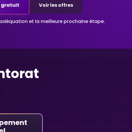
 gratuit
Voir les offres
’adéquation et la meilleure prochaine étape.
ntorat
ppement
el