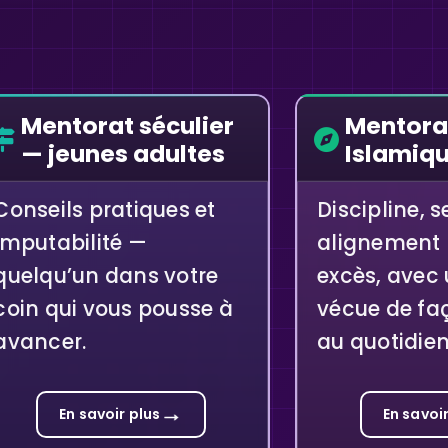
Mentorat séculier
Mentora
— jeunes adultes
Islamiq
Conseils pratiques et
Discipline, s
imputabilité —
alignement
quelqu’un dans votre
excès, avec 
coin qui vous pousse à
vécue de fa
avancer.
au quotidien
→
En savoir plus
En savoir