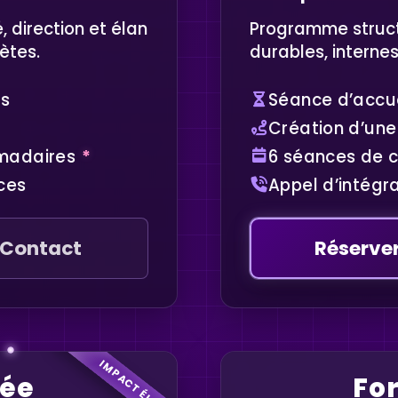
 direction et élan
Programme struc
ètes.
durables, internes
es
Séance d’accue
Création d’une 
madaires
*
6 séances de 
ces
Appel d’intégra
Contact
Réserve
IMPACT ÉLEVÉ
cée
For