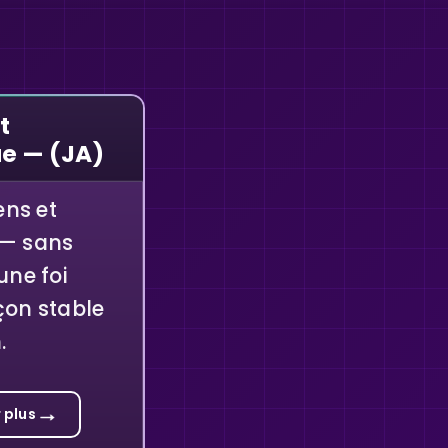
t
ue — (JA)
ens et
 — sans
une foi
çon stable
.
→
 plus