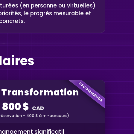
turées (en personne ou virtuelles)
priorités, le progrès mesurable et
concrets.
laires
RECOMMANDÉ
t Transformation
800 $
CAD
 réservation – 400 $ à mi-parcours)
angement significatif