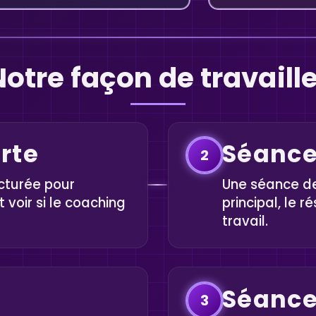
otre façon de travaill
rte
Séance
2
cturée pour
Une séance de 
 voir si le coaching
principal, le r
travail.
Séance
3