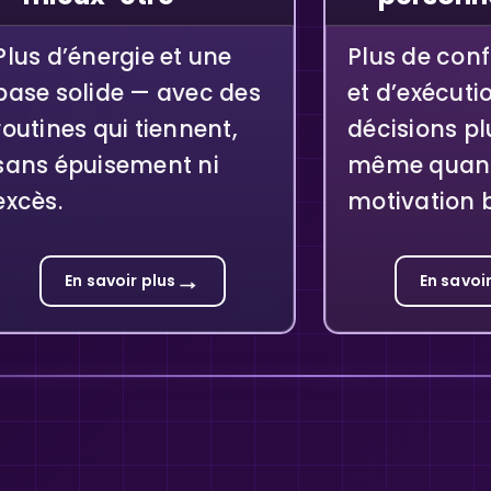
Plus d’énergie et une
Plus de conf
base solide — avec des
et d’exécuti
routines qui tiennent,
décisions pl
sans épuisement ni
même quan
excès.
motivation b
→
En savoir plus
En savoir