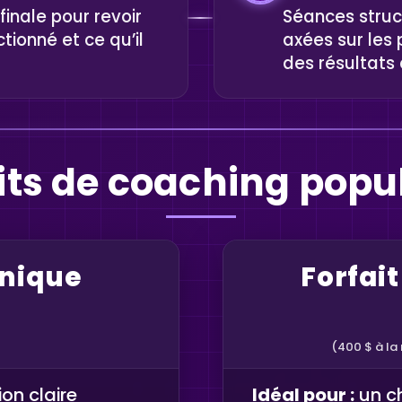
inale pour revoir
Séances struc
tionné et ce qu’il
axées sur les 
des résultats 
its de coaching popu
unique
Forfai
(400 $ à la
on claire
Idéal pour :
un ch