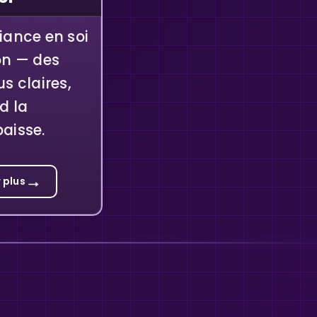
iance en soi
on — des
us claires,
d la
aisse.
→
 plus