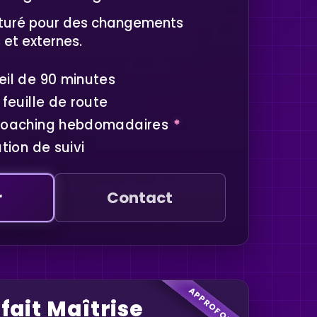
turé pour des changements
 et externes.
il de 90 minutes
feuille de route
coaching hebdomadaires
*
tion de suivi
r
Contact
APPROFONDI
fait Maîtrise